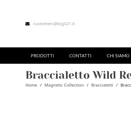
customers@bigli21.it
PRODOTTI
CONTATTI
CHI SIAMO
Braccialetto Wild R
Home
/
Magnetic Collection
/
Braccialetti
/
Bracc