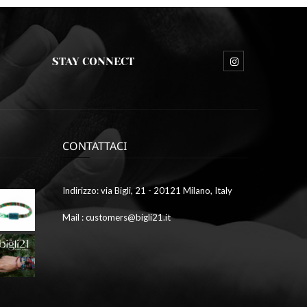
STAY CONNECT
CONTATTACI
Ottobre
Indirizzo: via Bigli, 21 - 20121 Milano, Italy
9,
2023
Mail : customers@bigli21.it
4
galleria1
Ottobre
9,
2023
2
galleria7