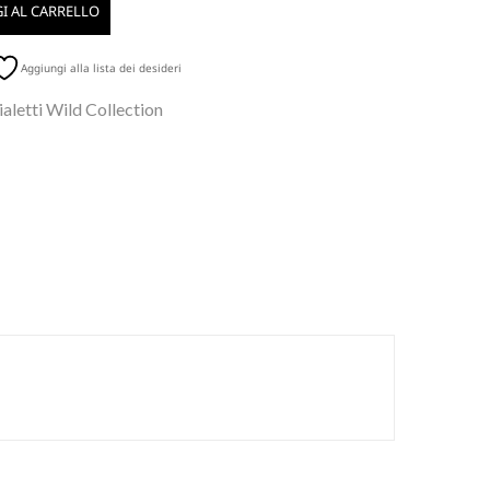
I AL CARRELLO
Aggiungi alla lista dei desideri
aletti Wild Collection