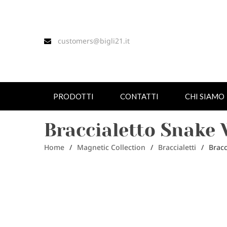
customers@bigli21.it
PRODOTTI
CONTATTI
CHI SIAMO
Braccialetto Snake 
Home
/
Magnetic Collection
/
Braccialetti
/
Bracc