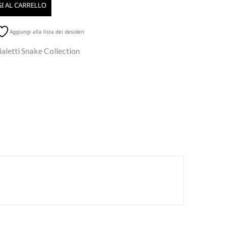
I AL CARRELLO
Aggiungi alla lista dei desideri
aletti Snake Collection