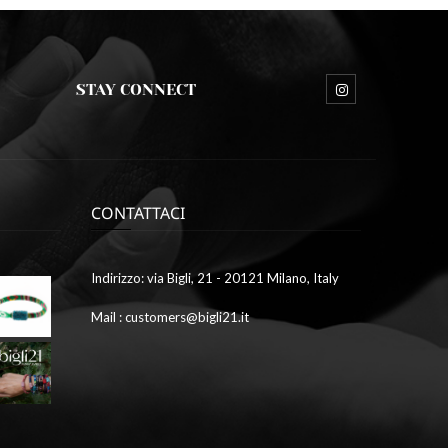
STAY CONNECT
CONTATTACI
Ottobre
Indirizzo: via Bigli, 21 - 20121 Milano, Italy
9,
2023
Mail : customers@bigli21.it
4
galleria1
Ottobre
9,
2023
2
galleria7