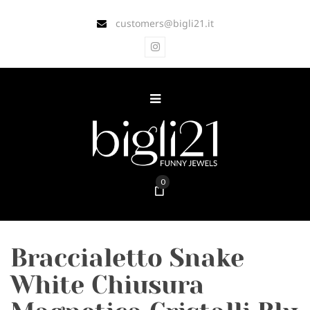
customers@bigli21.it
0
Braccialetto Snake
White Chiusura