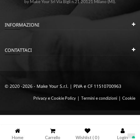
by Make Your Srl Via Bigli n.21 20121 Milano (MI).
INFORMAZIONI
CONTATTACI
© 2020 -2026 - Make Your S.r.l. | PIVA e CF 11510700963
|
|
Privacy e Cookie Policy
Termini e condizioni
Cookie
Home
Carrello
Wishlist (
0
)
Login
Informativa sulla raccolta