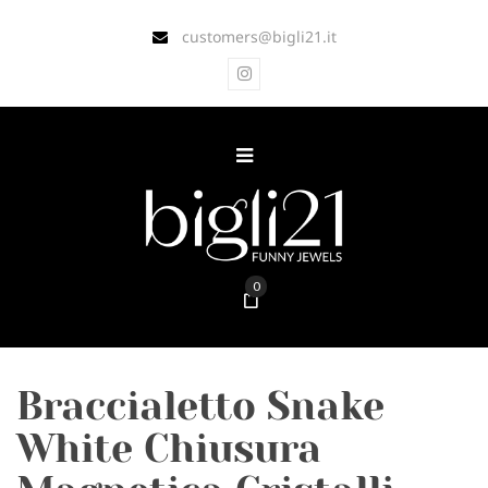
customers@bigli21.it
0
Braccialetto Snake
White Chiusura