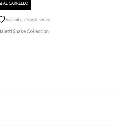
I AL CARRELLO
Aggiungi alla lista dei desideri
aletti Snake Collection