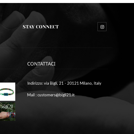
STAY CONNECT
CONTATTACI
Ottobre
Indirizzo: via Bigli, 21 - 20121 Milano, Italy
9,
2023
Mail : customers@bigli21.it
4
galleria1
Ottobre
9,
2023
2
galleria7