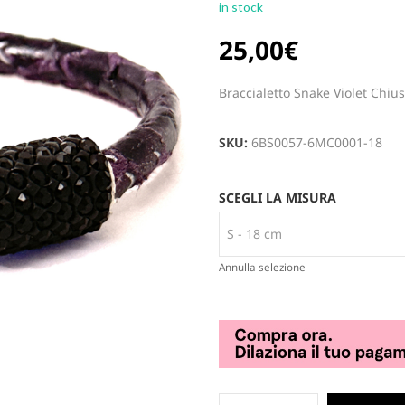
in stock
25,00
€
Braccialetto Snake Violet Chiu
SKU:
6BS0057-6MC0001-18
SCEGLI LA MISURA
Annulla selezione