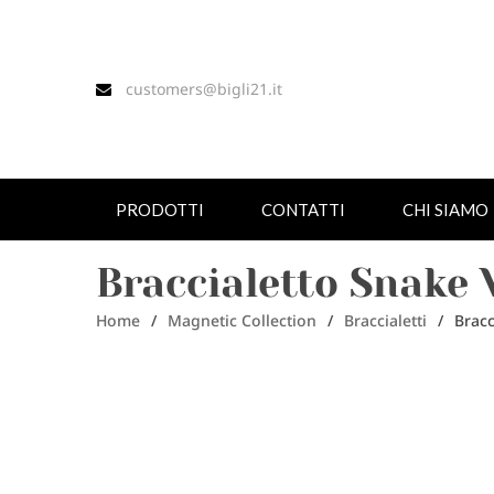
customers@bigli21.it
PRODOTTI
CONTATTI
CHI SIAMO
Braccialetto Snake 
Home
/
Magnetic Collection
/
Braccialetti
/
Bracc