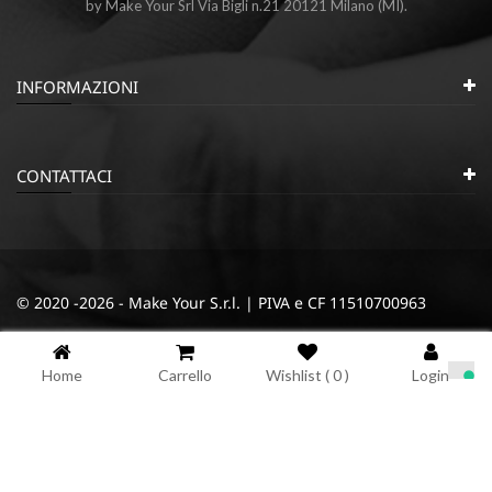
by Make Your Srl Via Bigli n.21 20121 Milano (MI).
INFORMAZIONI
CONTATTACI
© 2020 -2026 - Make Your S.r.l. | PIVA e CF 11510700963
|
|
Privacy e Cookie Policy
Termini e condizioni
Cookie
Home
Carrello
Wishlist (
0
)
Login
Informativa sulla raccolta