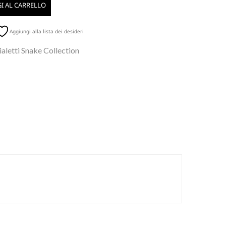
I AL CARRELLO
Aggiungi alla lista dei desideri
aletti Snake Collection