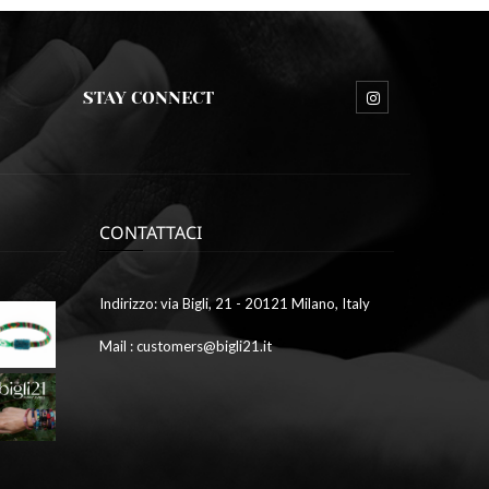
STAY CONNECT
CONTATTACI
Ottobre
Indirizzo: via Bigli, 21 - 20121 Milano, Italy
9,
2023
Mail : customers@bigli21.it
4
galleria1
Ottobre
9,
2023
2
galleria7