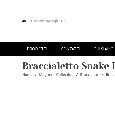
customers@bigli21.it
PRODOTTI
CONTATTI
CHI SIAMO
Braccialetto Snake 
Home
/
Magnetic Collection
/
Braccialetti
/
Bracc