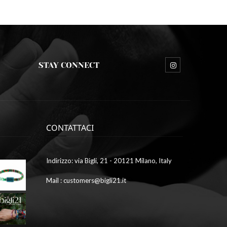
STAY CONNECT
CONTATTACI
Ottobre
Indirizzo: via Bigli, 21 - 20121 Milano, Italy
9,
2023
Mail : customers@bigli21.it
4
galleria1
Ottobre
9,
2023
2
galleria7