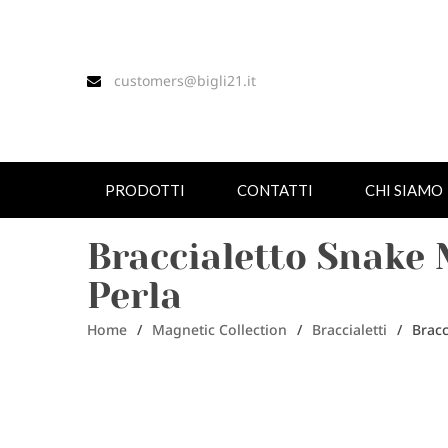
customers@bigli21.it
PRODOTTI
CONTATTI
CHI SIAMO
Braccialetto Snake 
Perla
Home
/
Magnetic Collection
/
Braccialetti
/
Bracc