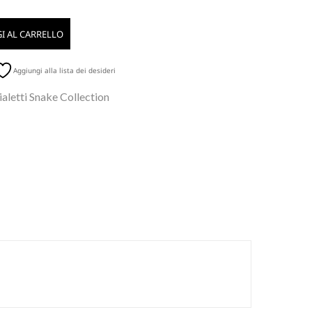
I AL CARRELLO
Aggiungi alla lista dei desideri
aletti Snake Collection