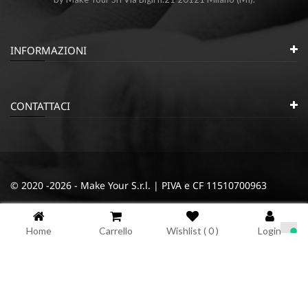
INFORMAZIONI
CONTATTACI
© 2020 -2026 - Make Your S.r.l. | PIVA e CF 11510700963
|
|
Privacy e Cookie Policy
Termini e condizioni
Cookie
Home
Carrello
Wishlist (
0
)
Login
Informativa sulla raccolta