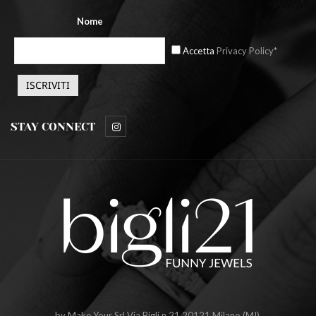
Nome
Accetta
Privacy Policy*
STAY CONNECT
by Make Your Srl Via Bigli n.21 20121 Milano (MI).