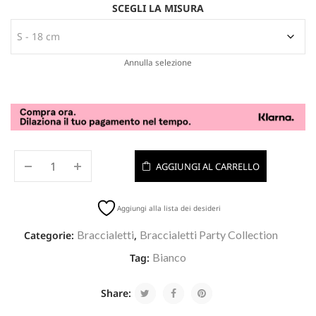
SCEGLI LA MISURA
Annulla selezione
AGGIUNGI AL CARRELLO
Aggiungi alla lista dei desideri
Braccialetti
Braccialetti Party Collection
Categorie:
,
Bianco
Tag:
Share: