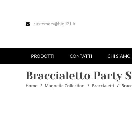
customers@bigli21.it
PRODOTTI
CONTATTI
CHI SIAMO
Braccialetto Party 
Home
/
Magnetic Collection
/
Braccialetti
/
Bracc