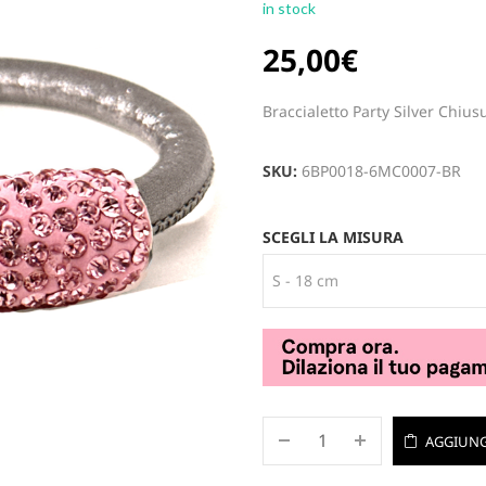
in stock
25,00
€
Braccialetto Party Silver Chius
SKU:
6BP0018-6MC0007-BR
SCEGLI LA MISURA
AGGIUNG