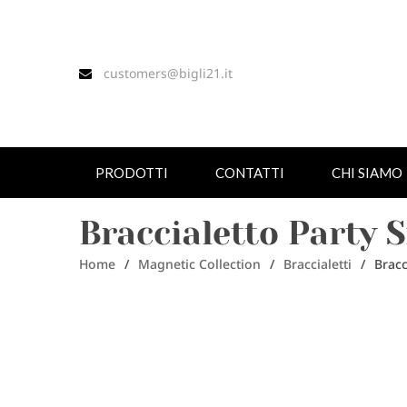
customers@bigli21.it
PRODOTTI
CONTATTI
CHI SIAMO
Braccialetto Party 
Home
/
Magnetic Collection
/
Braccialetti
/
Bracc