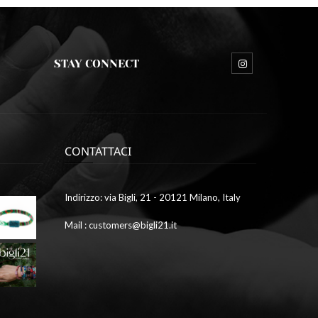
STAY CONNECT
CONTATTACI
Ottobre
Indirizzo: via Bigli, 21 - 20121 Milano, Italy
9,
2023
Mail : customers@bigli21.it
4
galleria1
Ottobre
9,
2023
2
galleria7