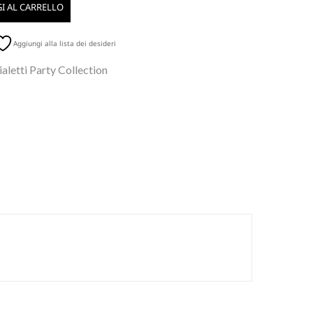
I AL CARRELLO
Aggiungi alla lista dei desideri
aletti Party Collection