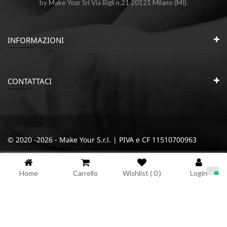
by Make Your Srl Via Bigli n.21 20121 Milano (MI).
INFORMAZIONI
CONTATTACI
© 2020 -2026 - Make Your S.r.l. | PIVA e CF 11510700963
|
|
Privacy e Cookie Policy
Termini e condizioni
Cookie
Home
Carrello
Wishlist (
0
)
Login
Informativa sulla raccolta