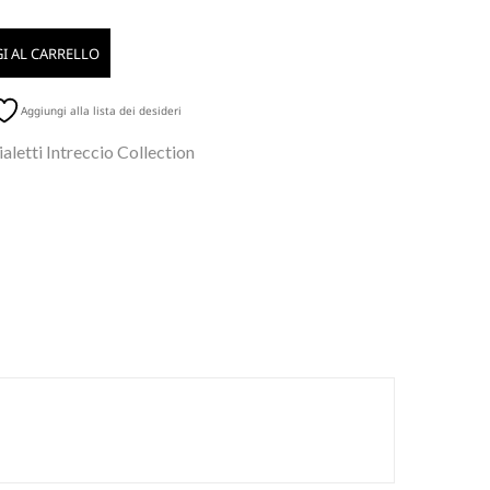
I AL CARRELLO
Aggiungi alla lista dei desideri
aletti Intreccio Collection