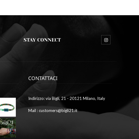
STAY CONNECT
CONTATTACI
Ottobre
Indirizzo: via Bigli, 21 - 20121 Milano, Italy
9,
2023
Mail : customers@bigli21.it
4
galleria1
Ottobre
9,
2023
2
galleria7