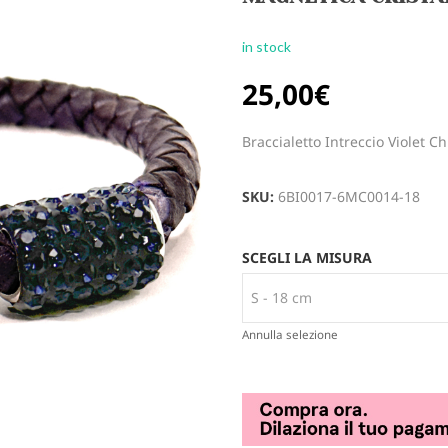
in stock
25,00
€
Braccialetto Intreccio Violet C
SKU:
6BI0017-6MC0014-18
SCEGLI LA MISURA
Annulla selezione