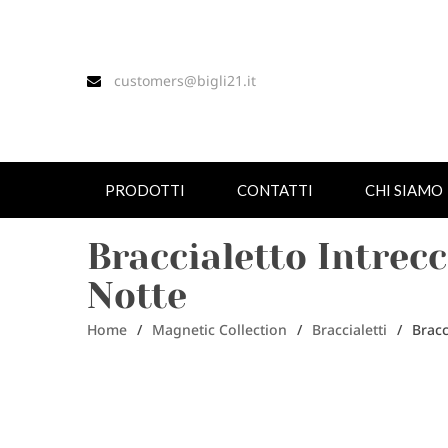
customers@bigli21.it
PRODOTTI
CONTATTI
CHI SIAMO
Braccialetto Intrecc
Notte
Home
/
Magnetic Collection
/
Braccialetti
/
Bracc