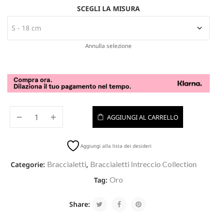
SCEGLI LA MISURA
Annulla selezione
AGGIUNGI AL CARRELLO
Aggiungi alla lista dei desideri
Braccialetti
Braccialetti Intreccio Collection
Categorie:
,
Oro
Tag:
Share: