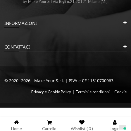
by Make Your Srl Via Bigli n.21 20121 Milano (MI).
INFORMAZIONI
CONTATTACI
© 2020 -2026 - Make Your S.r.l. | PIVA e CF 11510700963
|
|
Privacy e Cookie Policy
Termini e condizioni
Cookie
Home
Carrello
Wishlist (
0
)
Login
Informativa sulla raccolta