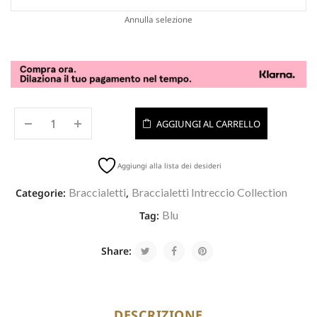
Annulla selezione
AGGIUNGI AL CARRELLO
Aggiungi alla lista dei desideri
Braccialetti
Braccialetti Intreccio Collection
Categorie:
,
Blu
Tag:
Share:
DESCRIZIONE