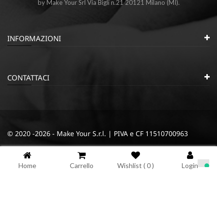
by Make Your Srl Via Bigli n.21 20121 Milano (MI).
INFORMAZIONI
CONTATTACI
© 2020 -2026 - Make Your S.r.l. | PIVA e CF 11510700963
|
|
Privacy e Cookie Policy
Termini e condizioni
Cookie
Home
Carrello
Wishlist (
0
)
Login
Informativa sulla raccolta