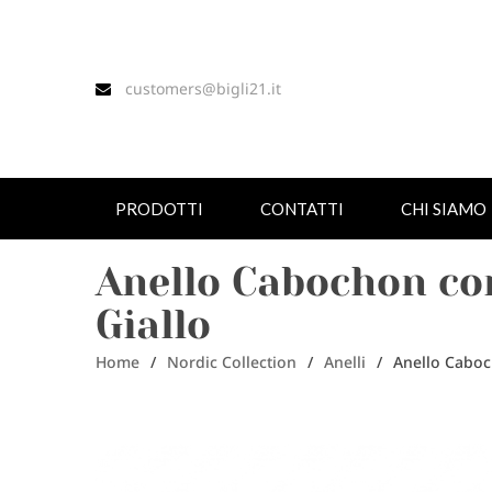
customers@bigli21.it
PRODOTTI
CONTATTI
CHI SIAMO
Anello Cabochon con
Giallo
Home
/
Nordic Collection
/
Anelli
/
Anello Caboc