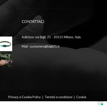
CONTATTACI
Ottobre
Indirizzo: via Bigli, 21 - 20121 Milano, Italy
9,
2023
Mail : customers@bigli21.it
4
galleria1
Ottobre
9,
2023
2
galleria7
9
|
|
Privacy e Cookie Policy
Termini e condizioni
Cookie