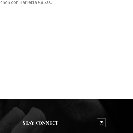
chon con Barretta €85,00
STAY CONNECT