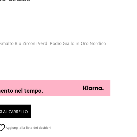
malto Blu Zirconi Verdi Rodio Giallo in Oro Nordico
I AL CARRELLO
Aggiungi alla lista dei desideri