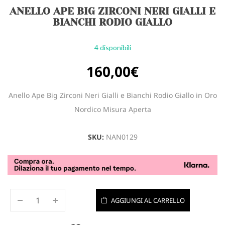
ANELLO APE BIG ZIRCONI NERI GIALLI E
BIANCHI RODIO GIALLO
4 disponibili
160,00
€
Anello Ape Big Zirconi Neri Gialli e Bianchi Rodio Giallo in Oro
Nordico Misura Aperta
SKU:
NAN0129
AGGIUNGI AL CARRELLO