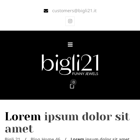
customers@bigli21.it
0
Lorem
ipsum dolor sit
amet
Bigli 21
/
Blog Home 46
/
Lorem
ipsum dolor sit amet