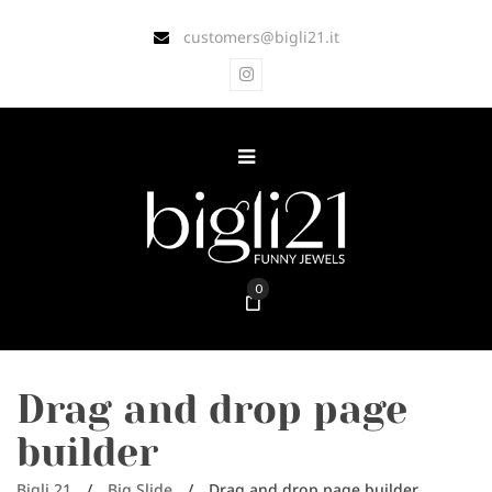
customers@bigli21.it
0
Drag and drop page
builder
Bigli 21
/
Big Slide
/
Drag and drop page builder