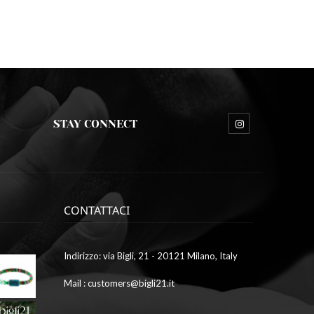
STAY CONNECT
CONTATTACI
Ottobre
Indirizzo: via Bigli, 21 - 20121 Milano, Italy
9,
2023
Mail : customers@bigli21.it
4
galleria1
Ottobre
9,