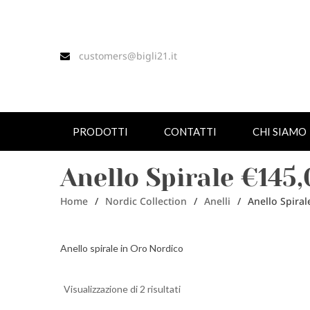
customers@bigli21.it
PRODOTTI
CONTATTI
CHI SIAMO
Anello Spirale €145
Home
/
Nordic Collection
/
Anelli
/
Anello Spiral
Anello spirale in Oro Nordico
Visualizzazione di 2 risultati