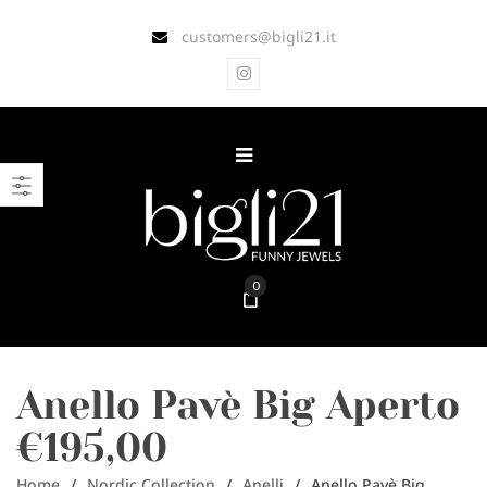
customers@bigli21.it
0
Anello Pavè Big Aperto
€195,00
Home
/
Nordic Collection
/
Anelli
/
Anello Pavè Big