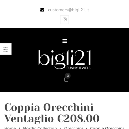
customers@bigli21.it
0
Coppia Orecchini
Ventaglio €208,00
Home
/
Nordic Collection
/
Orecchini
/
Coppia Orecchini